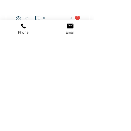
mais c'est souvent une...
351
0
4
Phone
Email
11 févr. 2019
∙
3
min
La boite à outils du