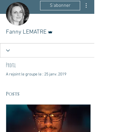
Plus d'actions
S'abonner
Administrateur
Fanny LEMATRE
Profil
A rejoint le groupe le : 25 janv. 2019
Posts